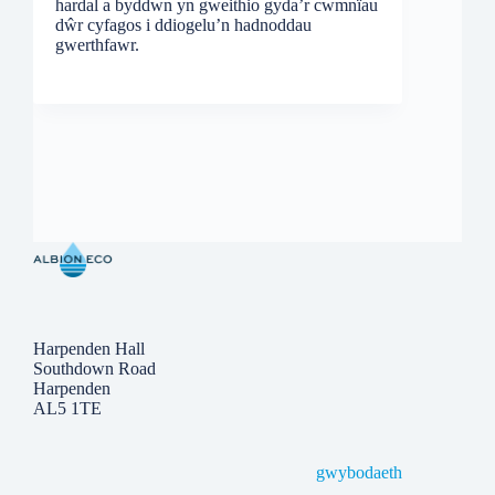
hardal a byddwn yn gweithio gyda’r cwmnïau
dŵr cyfagos i ddiogelu’n hadnoddau
gwerthfawr.
Harpenden Hall
Southdown Road
Harpenden
AL5 1TE
gwybodaeth