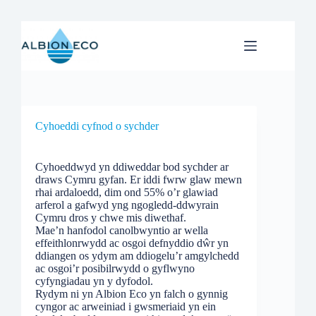
Skip
to
content
Cyhoeddi cyfnod o sychder
Cyhoeddwyd yn ddiweddar bod sychder ar
draws Cymru gyfan. Er iddi fwrw glaw mewn
rhai ardaloedd, dim ond 55% o’r glawiad
arferol a gafwyd yng ngogledd-ddwyrain
Cymru dros y chwe mis diwethaf.
Mae’n hanfodol canolbwyntio ar wella
effeithlonrwydd ac osgoi defnyddio dŵr yn
ddiangen os ydym am ddiogelu’r amgylchedd
ac osgoi’r posibilrwydd o gyflwyno
cyfyngiadau yn y dyfodol.
Rydym ni yn Albion Eco yn falch o gynnig
cyngor ac arweiniad i gwsmeriaid yn ein