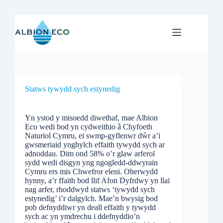
Skip
to
content
Statws tywydd sych estynedig
Yn ystod y misoedd diwethaf, mae Albion
Eco wedi bod yn cydweithio â Chyfoeth
Naturiol Cymru, ei swmp-gyflenwr dŵr a’i
gwsmeriaid ynghylch effaith tywydd sych ar
adnoddau. Dim ond 58% o’r glaw arferol
sydd wedi disgyn yng ngogledd-ddwyrain
Cymru ers mis Chwefror eleni. Oherwydd
hynny, a’r ffaith bod llif Afon Dyfrdwy yn llai
nag arfer, rhoddwyd statws ‘tywydd sych
estynedig’ i’r dalgylch. Mae’n bwysig bod
pob defnyddiwr yn deall effaith y tywydd
sych ac yn ymdrechu i ddefnyddio’n