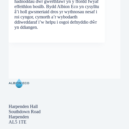
hadnoddau dŵr gwerthfawr yn y ffordd fwyaf
effeithlon bosilb. Bydd Albion Eco yn cysylltu
â’i holl gwsmeriaid dros yr wythnosau nesaf i
roi cyngor, cymorth a’r wybodaeth
ddiweddaraf i’w helpu i osgoi defnyddio dŵr
yn ddiangen.
Harpenden Hall
Southdown Road
Harpenden
AL5 1TE