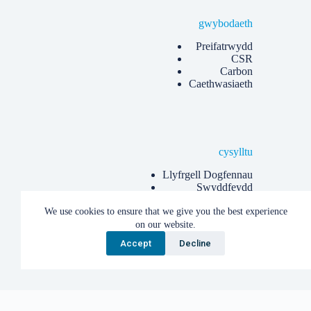
gwybodaeth
Preifatrwydd
CSR
Carbon
Caethwasiaeth
cysylltu
Llyfrgell Dogfennau
Swyddfeydd
Gwybod mwy
We use cookies to ensure that we give you the best experience
Erthyglau
on our website.
Accept
Decline
Hawlfraint © 2026 Albion Eco Limited.
English
Cymraeg