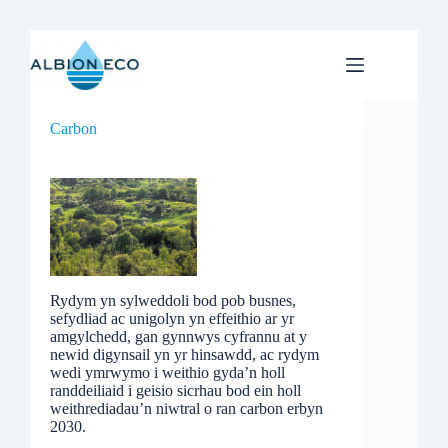
Skip
to
content
Carbon
Rydym yn sylweddoli bod pob busnes,
sefydliad ac unigolyn yn effeithio ar yr
amgylchedd, gan gynnwys cyfrannu at y
newid digynsail yn yr hinsawdd, ac rydym
wedi ymrwymo i weithio gyda’n holl
randdeiliaid i geisio sicrhau bod ein holl
weithrediadau’n niwtral o ran carbon erbyn
2030.