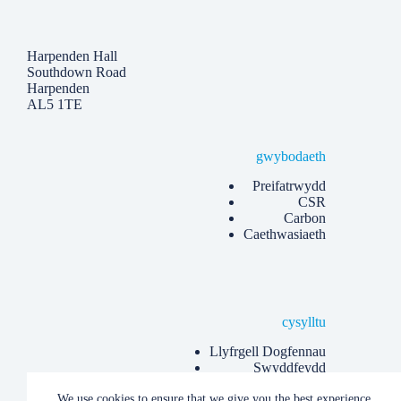
Harpenden Hall
Southdown Road
Harpenden
AL5 1TE
gwybodaeth
Preifatrwydd
CSR
Carbon
Caethwasiaeth
cysylltu
Llyfrgell Dogfennau
Swyddfeydd
Gwybod mwy
We use cookies to ensure that we give you the best experience
Erthyglau