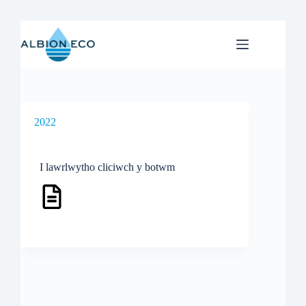
Skip
to
content
2022
I lawrlwytho cliciwch y botwm