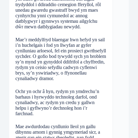
trydyddol i ddiraddio cemegion fferyllol, rôl
unedau gwaredu gwastraff bwyd ym maes
cynhyrchu ynni cymunedol ac annog
datblygwyr i gynnwys systemau ailgylchu
dŵr mewn datblygiadau newydd.
Mae’r meddylfryd blaengar hwn hefyd yn sail
i’n huchelgais i fod yn llwyfan ar gyfer
cynlluniau arloesol, fel ein prosiect gwrthsefyll
sychder. O gofio bod tywydd sych yn broblem
sy’n mynd yn gynyddol ddifrifol a chyffredin,
rydym yn ceisio sefydlu cadwyn cyflenwi
brys, sy’n yswiriadwy, o ffynonellau
cynaliadwy dramor.
Ochr yn ochr â hyn, rydym yn ymdrechu’n
barhaus i hyrwyddo technoleg darfol, ond
cynaliadwy, ac rydym yn credu y gallwn
helpu i gyflwyno’r dechnoleg hon i’r
farchnad.
Mae awdurdodau cynllunio lleol yn gallu
dibynnu arnom i gynnig ymgymeriad sicr, a
ategir gan ein statws rheoledig, pan fydd