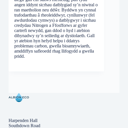
angen iddynt sicrhau datblygiad sy’n niwtral o
ran maetholion neu ddŵr. Byddwn yn cynnal
trafodaethau â rheoleiddwyr, cynllunwyr (fel
awdurdodau cymwys) a datblygwyr i sicrhau
credydau Nitrogen a Ffosfforws ar gyfer
cartrefi newydd, gan ddod o hyd i atebion
dibynadwy sy’n seiliedig ar dystiolaeth. Gall
yr atebion hyn hefyd helpu i ddatrys
problemau carbon, gwella bioamrywiaeth,
amddiffyn safleoedd rhag llifogydd a gwella
pridd.
Harpenden Hall
Southdown Road