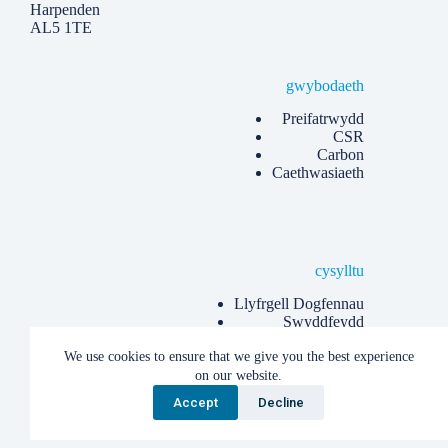
Harpenden
AL5 1TE
gwybodaeth
Preifatrwydd
CSR
Carbon
Caethwasiaeth
cysylltu
Llyfrgell Dogfennau
Swyddfeydd
Gwybod mwy
We use cookies to ensure that we give you the best experience
Erthyglau
on our website.
Accept
Decline
Hawlfraint © 2026 Albion Eco Limited.