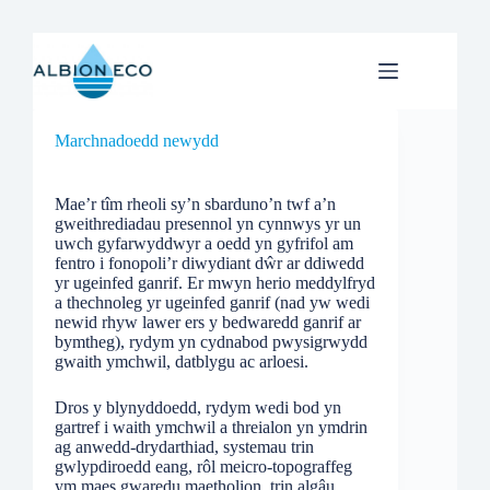
Skip
to
content
Marchnadoedd newydd
Mae’r tîm rheoli sy’n sbarduno’n twf a’n
gweithrediadau presennol yn cynnwys yr un
uwch gyfarwyddwyr a oedd yn gyfrifol am
fentro i fonopoli’r diwydiant dŵr ar ddiwedd
yr ugeinfed ganrif. Er mwyn herio meddylfryd
a thechnoleg yr ugeinfed ganrif (nad yw wedi
newid rhyw lawer ers y bedwaredd ganrif ar
bymtheg), rydym yn cydnabod pwysigrwydd
gwaith ymchwil, datblygu ac arloesi.
Dros y blynyddoedd, rydym wedi bod yn
gartref i waith ymchwil a threialon yn ymdrin
ag anwedd-drydarthiad, systemau trin
gwlypdiroedd eang, rôl meicro-topograffeg
ym maes gwaredu maetholion, trin algâu