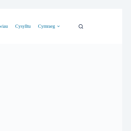
wiau
Cysylltu
Cymraeg