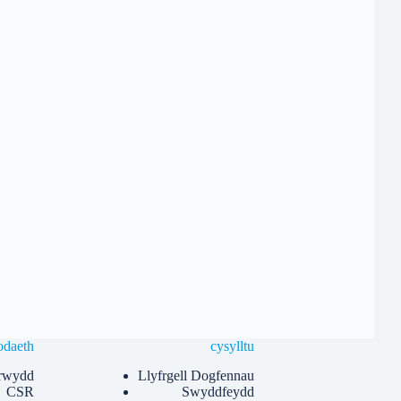
daeth
cysylltu
trwydd
Llyfrgell Dogfennau
CSR
Swyddfeydd